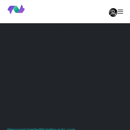
Términos y Condiciones
Términos y condiciones generales
Cualquier persona que no acepte estos Términos y
Condiciones de venta deberá abstenerse de utilizar el
sistema de TICKETMUNDO. TICKETMUNDO se reserva el
derecho a cambiar esta política en cualquier momento, sin
necesidad de preaviso. En el evento de reformas a los
Términos y Condiciones, por el solo hecho de usar
nuestra web, el usuario acepta los cambios y declara
conocerlos ya que TICKETMUNDO ha procedido a
publicarlos en nuestro sitio web. Si el usuario tiene
consultas al respecto puede escribirnos al e-mail
.
atencionalcliente@ticketmundo.com