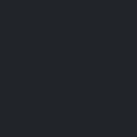
de crédito del sistema bancario, financiero, o de casas
comerciales que TICKETMUNDO autorice. A través del
sistema de Venta Telefónica el usuario solo podrá realizar
el pago mediante tarjetas de crédito del sistema bancario,
financiero, o de casas comerciales que TICKETMUNDO
autorice. Además de los medios antedichos, el usuario
podrá pagar en dinero en efectivo los tickets que sean
adquiridos en Boleterías y Puntos de Venta Autorizados.
Las tarjetas de crédito autorizadas por TICKETMUNDO
para efectuar compras serán las siguientes: Visa,
Mastercard, American Express y Otras posibles.
5. CANCELACIÓN O POSTERGACIÓN DEL
EVENTO
En caso de que por decisión de los productores el
evento no se realice en la fecha y horario previamente
anunciado al público, los usuarios podrán solicitar el
reembolso del precio final del ticket, esto no incluye los
Cargos por Servicio y Costo de Despacho.