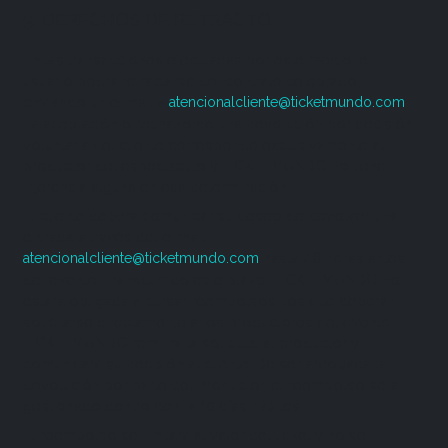
9. DERECHOS DE RETRACTO.
En las transacciones efectuadas por este medio, el
usuario podrá retractarse del contrato celebrado,
enviando un e-mail a
.
atencionalcliente@ticketmundo.com
La aceptación o rechazo de una devolución por decisión
voluntaria del cliente corresponde exclusivamente al
productor del espectáculo y TICKETMUNDO no tiene
injerencia alguna en esa determinación.
El cliente deberá comunicar su deseo de devolver una
entrada a través del e-mail
hasta 48 horas antes
atencionalcliente@ticketmundo.com
del evento. Transcurrido este plazo, TICKETMUNDO no
estará obligada a cursar reembolsos, los que deberán
solicitarse directamente a los productores del evento.
TICKETMUNDO remitirá la solicitud al productor y
comunicará su decisión al cliente. De ser aprobada la
devolución por parte del Productor, el reembolso será
gestionado dentro de 5 a 10 días hábiles.
El reembolso se limitará al valor del ticket y no se