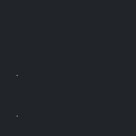
TICKETMUNDO informará a través de los canales de
atención al cliente o RRSS la cancelación o postergación
de un evento cuando ese sea el caso, indicando los
plazos para solicitar el reembolso o canje de las
entradas.
7. REEMBOLSO DE TICKETS
En caso de cancelación o postergación de un evento, el
reembolso de tickets vendidos a través del sistema
TICKETMUNDO, se hará conforme las siguientes reglas:
TICKETMUNDO reembolsará a los usuarios el precio
final que pague por el ticket, contra los fondos
recaudados en nombre de los productores y hasta el
agotamiento de los mismos, siendo responsabilidad
de los productores asumir los reembolsos que
sobrepasen dichos montos.
El reembolso deberá solicitarse dentro de los
treinta días siguientes a su disponibilidad inicial.
Transcurrido este plazo, TICKETMUNDO no estará