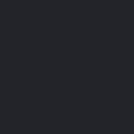
a reembolso ni indemnización alguna, y en ningún caso
generará responsabilidad para TICKETMUNDO.
TICKETMUNDO no se hace responsable por los boletos
no adquiridos a través del sistema de venta de entradas
TICKETMUNDO.
2. DE LOS TICKETS
Los tickets serán válidos únicamente para el evento, fecha
y lugar indicado en el mismo, y sólo serán aceptados para
ingresar al evento que en su interior señala.
TICKETMUNDO indicará a través de su portal la cantidad
máxima de tickets que los usuarios podrán adquirir para un
determinado evento, y las demás restricciones que
puedan aplicar según lo aprobado por el productor del
evento.
Los tickets no están sujetos a cambios, reembolsos ni
cancelaciones, con excepción del derecho legal de
retracto en caso de ventas a través de
TICKETMUNDO.COM, y del derecho de reembolso o
canje derivado de la cancelación o postergación del