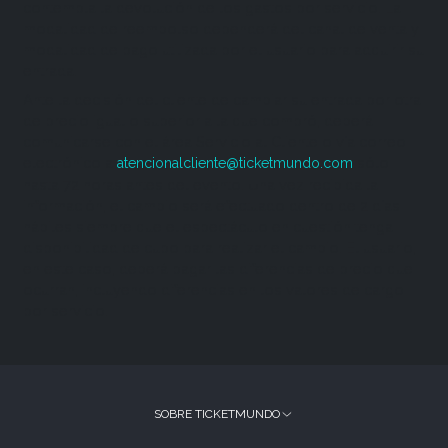
contempla la devolución de los gastos por servicio. La
modalidad de reembolso dependerá del canal de venta y
modalidad de pago utilizada por el usuario para adquirir su
entrada.
Ante la decisión del cliente de cambiar su entrada por otra
de precio igual o superior a la que compró, deberá
comunicarse con el área Servicio al Cliente o vía correo
electrónico a
sólo
atencionalcliente@ticketmundo.com
hasta 72 horas antes del evento. Una vez recibida la
información, el cambio será efectuado dentro de 2 días
hábiles siempre que el espectáculo en cuestión tenga
disponibilidad de cupo para realizar el cambio. El usuario,
en este caso, deberá pagar las diferencias de precio que
ocurran, incluyendo diferencias en los valores de cargo
por servicio.
SOBRE TICKETMUNDO