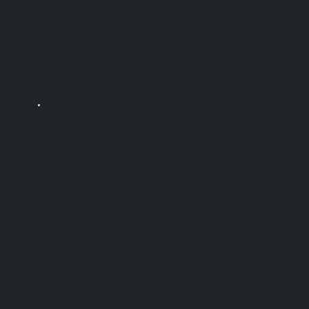
través de TICKETMUNDO.com. El Cargo por Servicio
podrá variar según el precio del ticket. La cuantía del
Cargo por Servicio será informada al usuario al
momento de la venta de la entrada y será cargado al
precio final. TICKETMUNDO realiza estos cargos con
el fin de permitir la adquisición de los tickets a sus
usuarios.
Cargo por Despacho: Por cada ticket vendido bajo la
modalidad de entrega 'despacho a domicilio',
TICKETMUNDO cobrará un cargo adicional por
despacho, que será incluido dentro del precio final
del ticket. Los valores podrían cambiar según la
alternativa de despacho, las cuales se indican en el
proceso de compras antes de confirmar el pago. El
usuario siempre podrá revisar el listado completo de
ciudades y sus costos de despacho.
4. FORMAS DE PAGO
Los usuarios podrán pagar los tickets adquiridos a través
de TICKETMUNDO.COM con tarjetas de débito o tarjetas