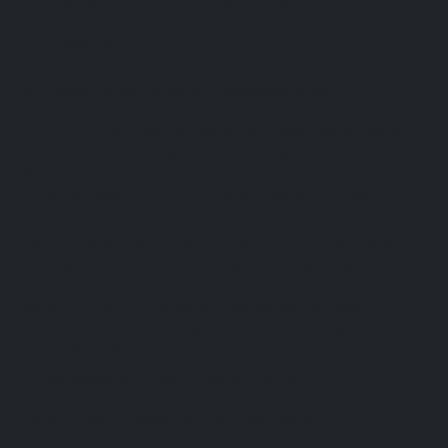
obligada a cursar reembolsos, los que deberán
solicitarse directamente a los productores del
evento.
8. EXENCIÓN DE RESPONSABILIDAD
TICKETMUNDO procura que la información contenida en
TICKETMUNDO.com sea completa, exacta y actualizada.
Sin embargo, no está en condiciones de garantizar la
integridad, exactitud o vigencia de toda la información
ofrecida.
La información contenida en TICKETMUNDO.com tiene
carácter meramente informativo sobre productos y
servicios a disposición del público en general, sin que
esto implique ninguna garantía de comercialización ni
represente de manera alguna una restricción para
TICKETMUNDO.
En los casos de inexactitudes o errores, TICKETMUNDO
se reserva el derecho de corregir o hacer cualquier tipo
de cambios sin necesidad de aviso previo.