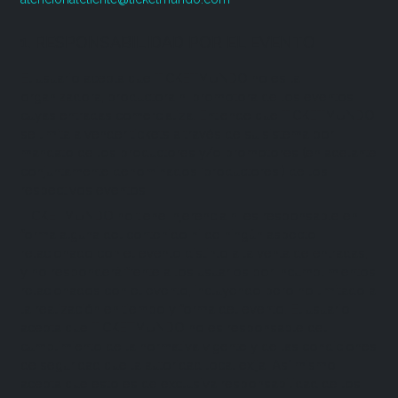
1. RESPONSABILIDAD POR EL EVENTO
El usuario acepta que TICKETMUNDO no es la
organizadora, productora ni promotora de los eventos
cuyas entradas comercializa. Entiende que TICKETMUNDO
se limita a vender tickets a través de su sistema por
mandato de los productores y/o promotores (en adelante
conjuntamente denominados 'productores') de los
respectivos eventos.
TICKETMUNDO no tiene injerencia ni es responsable en
forma alguna del contenido ni de ningún aspecto
relacionado con el evento distinto a la venta de entradas,
y no responderá frente a los usuarios por incumplimientos
relacionados con el evento, incluyendo pero no limitado a
la realización en tiempo y forma del evento. El usuario
acepta que TICKETMUNDO no es responsable del
cumplimiento de la normativa vigente y de las condiciones
de seguridad que la autoridad local exija. Así mismo
acepta que esto es de exclusiva responsabilidad de los