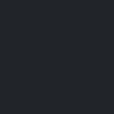
Tratándose de la postergación del evento para una nueva
fecha y hora, el adquirente podrá optar por devolver el
ticket y solicitar el reembolso del precio final que hubiere
pagado por ella, ajustándose a los plazos informados y
publicados en TICKETMUNDO.com, o canjear su ticket en
cualquier Punto de Venta Autorizado por una nueva
entrada de igual valor, o de mayor valor cancelando la
diferencia, para ingresar al mismo evento en la nueva
fecha.
TICKETMUNDO queda expresamente liberada de
responsabilidad en caso de que no esté disponible para
la nueva fecha la misma localidad o asiento elegido por el
usuario para la primera fecha, siendo a cargo de los
productores el pago de cualquier indemnización que
pudiere corresponder al respecto. Con todo, el adquirente
del ticket para el evento postergado sólo podrá solicitar
el canje hasta el día anterior a la nueva fecha del evento.
Pasado ese plazo, perderá todo derecho a canje.
6. NOTIFICACIÓN Y AVISOS AL PÚBLICO