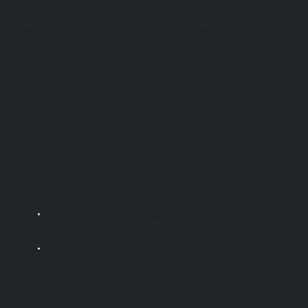
evento.
Los tickets son al portador, y son válidos sólo para el
evento y la fecha indicados en el ticket.
Los tickets no pueden ser canjeados para otro evento o
fecha, con excepción del canje que proceda por la
decisión de los productores de postergar el evento.
3. PRECIO DE LOS TICKETS
Para la adquisición de tickets comercializados a través del
sistema TICKETMUNDO, los usuarios deberán pagar un
precio final, que estará compuesto por los siguientes
conceptos
Precio del ticket: Corresponde al precio de la
entrada, definido por los productores del evento.
Cargo por Servicio: Monto que los usuarios deberán
pagar al adquirir sus tickets en forma remota
mediante los siguientes canales de venta: Puntos de
Venta Autorizados, Venta Telefónica y Venta Online a