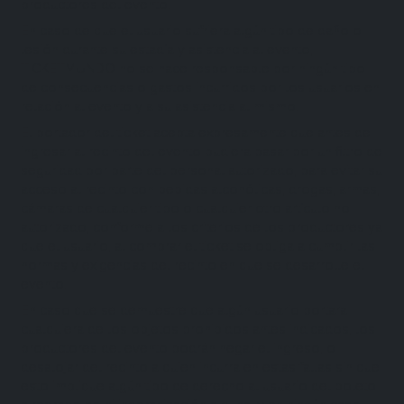
productores del evento.
En caso de que el usuario sufriera algún tipo de daño o
lesión durante su estadía y asistencia al evento,
TICKETMUNDO no se hace responsable por ningún tipo
de consecuencias o gastos incurridos por los usuarios en
relación al evento y a su asistencia al mismo.
El portador del ticket acepta expresamente que antes de
ingresar al recinto del evento pudiera pasar por un filtro de
seguridad por parte del personal autorizado, para evitar su
acceso al recinto con bebidas alcohólicas, drogas, armas,
cámaras de cualquier tipo o cualquier otro artículo no
autorizado, conforme a los criterios de los productores ya
que el usuario, al comprar el ticket se obliga a cumplir las
normas y exigencias del recinto en que se desarrolle el
evento.
En caso que se demuestre que algún usuario portara
cualquiera de los objetos prohibidos antes indicados, los
productores del evento podrán negar el ingreso, o
desalojar del recinto a quien incurra en estas fallas sin que
esto implique algún tipo de derecho al usuario del boleto