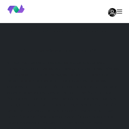
Política de privacidad
1
.
'TicketMundo' se refiere a TicketMundo, C.A.
2
.
Esta Política de privacidad se aplica al sitio web
TicketMundo.com.ve (el 'Sitio web'), aplicaciones móviles,
correo electrónico y mensajes de texto, que enlazan o
hacen referencia a esta política y cuentas de redes
sociales, sin importar qué tipo de dispositivo utilice para
acceder a servicios prestados por TicketMundo. Esta
Política de privacidad describe cómo tratamos, usamos,
divulgamos, compartimos y protegemos la información
personal que recopilamos tanto en línea en el sitio web
como fuera de línea cuando interactúa con nosotros a
través de esos sitios web, aplicaciones, correos
electrónicos y otras comunicaciones que enlazan o hacen