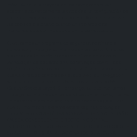
móvil. Aunque la mayoría de los navegadores web
aceptan automáticamente las cookies, la configuración de
algunos navegadores se puede modificar para rechazar
las cookies o alertarle cuando un sitio web está
intentando colocar una cookie en su computadora.
8
.
Utilizamos un programa de seguridad destinado a
conservar y proteger su información personal. Nuestros
sistemas están configurados con cifrado de datos o
tecnologías de codificación y cortafuegos construidos
según los estándares de la industria. Cuando accede a su
cuenta o realiza compras en el sitio web, su navegador
web se conecta a nuestros Servicios a través de SSL
(Secure Sockets Layer). Sin embargo, aunque intentamos
proteger su información de identificación personal, Internet
no es completamente seguro y no podemos garantizar
que su información siempre estará segura y protegida.
TicketMundo NO SERÁ RESPONSABLE DE NINGÚN DAÑO
(YA SEA CONSECUENTE, DIRECTO, INCIDENTAL,
INDIRECTO, PUNITIVO, ESPECIAL O DE OTRO MODO) QUE
SURJAN DE, O ESTÁN RELACIONADOS DE ALGUNA