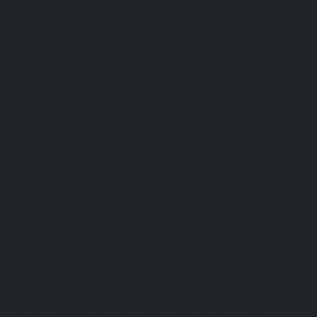
referencia a esta Política de privacidad ( 'Servicios').
También incluye información que recopilamos en taquillas,
tiendas minoristas y centros de atención telefónica.
Cuando utiliza este sitio web y nuestros servicios, acepta
los términos de esta política.
3
.
TicketMundo se reserva el derecho de cambiar esta
Política de Privacidad en cualquier momento mediante la
publicación de la Política de Privacidad actualizada en el
Sitio Web.
4
.
Cuando visita el sitio web, podemos recopilar
información suya, que incluye: (a) Información personal.
Cuando crea o reconfigura una cuenta con nosotros, le
pedimos que proporcione cierta información personal,
como su nombre, fecha de nacimiento, sexo, nombre de
usuario, contraseña, dirección de correo electrónico o
número de teléfono. También recopilaremos información
de pago y facturación, como la información de su tarjeta
de crédito y el código postal, cuando compre un boleto
en el sitio web. (b) Información no personal. También