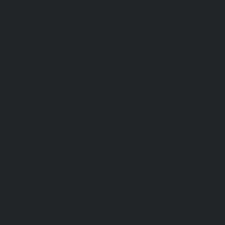
MANERA CON, EL ACCESO NO AUTORIZADO DE
TERCEROS A SU INFORMACIÓN, INDIENDO ALGUNO
BASADO EN CONTRATO, RESPONSABILIDAD ESTRICTA,
AGRAVIO U OTRAS TEORÍAS DE RESPONSABILIDAD.
9
.
Podemos compartir su información personal con
nuestras entidades afiliadas. Podemos divulgar
información personal si así lo requiere la ley. También
podemos divulgar su información personal si la
divulgación es necesaria para la prevención, detección o
enjuiciamiento de actos delictivos o para prevenir otros
daños, o en respuesta a una acción legal o para hacer
cumplir nuestros derechos y reclamos. Podemos
compartir información no personal con terceros, como
socios publicitarios.
10
.
Nuestros servicios no están dirigidos a personas
menores de 13 años. No recopilamos a sabiendas
información personal de niños menores de 13 años. Si nos
damos cuenta de que un niño menor de 13 años nos ha
proporcionado información personal, tomamos medidas
para eliminar dicha información y rescindir el cuenta del