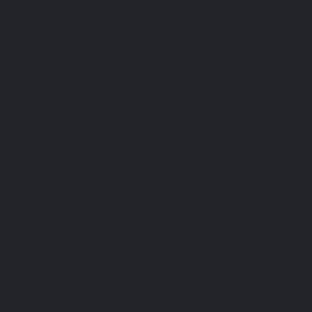
comprender mejor a los usuarios de nuestro sitio web;
para procesar sus pedidos; para mostrar
recomendaciones y material publicitario más relevante, o
suprimir la publicidad y el contenido que pueda encontrar
irrelevantes; para contactarlo, incluido el envío de
confirmaciones de pedidos, alertas, notificaciones y
correos electrónicos de marketing a los que se haya
suscrito, como nuevos productos, eventos, ofertas de
terceros; para solicitar revisiones o responder a sus
solicitudes o preguntas; y personalizar su experiencia con
nosotros. También podemos utilizar la información que
recopilamos con fines de seguridad, incluida la
información que nos permitirá proteger nuestra empresa,
nuestros clientes o nuestros sitios web. Podemos utilizar
notificaciones automáticas y su información de ubicación
en nuestras aplicaciones móviles para enviarle alertas
sobre eventos locales.
7
.
Utilizamos cookies y tecnologías similares para
recopilar datos adicionales de uso del sitio web y mejorar
nuestros Servicios. Una cookie es un pequeño archivo de
datos que se transfiere a su computadora o dispositivo