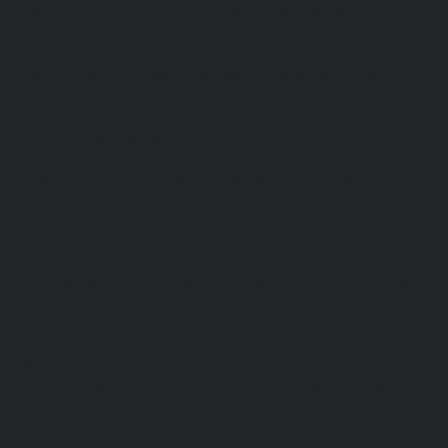
podemos recopilar datos o información, como cómo
utiliza nuestros servicios, incluidas consultas de búsqueda,
eventos que compra, información proporcionada a través
de encuestas u otros esfuerzos de investigación de
mercado, información proporcionada a representantes de
servicio al cliente para investigar y resolver problemas o
preguntas o sitios web que usted visitó. (c) Información
sobre menores. Podemos recopilar información que
puede incluir información de identificación personal de
niños menores de 13 años cuando sea necesario para
cumplir con la ley.
5
.
Recopilamos información (i) directamente de usted,
cuando nos la proporciona; (ii) automáticamente, cuando
utiliza nuestro sitio web, mediante el uso de cookies y
tecnologías similares; y, (iii) de terceros,
6
.
Usamos la información que recopilamos para brindarle
los Servicios; para mejorar nuestro servicio al cliente; para
mejorar el contenido y el diseño de nuestro sitio web;
para comercializarle nuestros servicios y productos; para