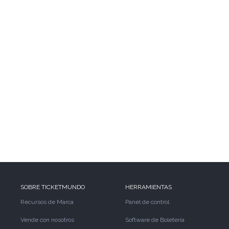
SOBRE TICKETMUNDO
HERRAMIENTAS
Recursos de Marca
Panel de control
Vende con nosotros
Software de Boletería