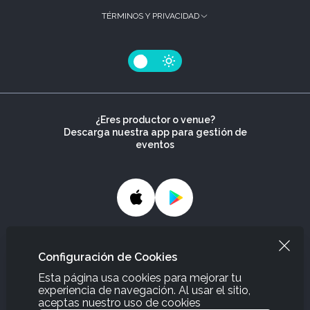
TÉRMINOS Y PRIVACIDAD
¿Eres productor o venue?
Descarga nuestra app para gestión de
eventos
¿Necesitas ayuda?
Configuración de Cookies
Estamos aquí para ayudarte, contáctanos y recibe
información sobre nuestros eventos y tickets.
Esta página usa cookies para mejorar tu
experiencia de navegación. Al usar el sitio,
Contáctanos
aceptas nuestro uso de cookies