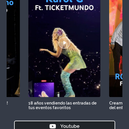
tros!
18 años vendiendo las entradas de
Creamos e
tus eventos favoritos
del entre
Youtube