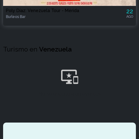
22
Poly Díaz: Venezuela Tour - Mérida
Burleos Bar
AGO
Turismo en
Venezuela
No se encontraron eventos