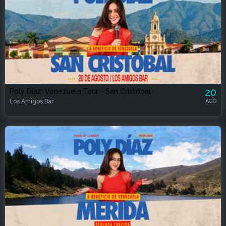
20
Poly Díaz: Venezuela Tour - San Cristóbal
Los Amigos Bar
AGO